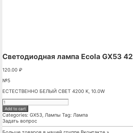
Светодиодная лампа Ecola GX53 42
120.00
₽
№5
ЕСТЕСТВЕННО БЕЛЫЙ СВЕТ 4200 K, 10.0W
Светодиодная
лампа
Add to cart
Ecola
Categories:
GX53
,
Лампы
Tag:
Лампа
GX53
Задать вопрос
4200
K,
Больше товаров в нашей группе Вконтакте »