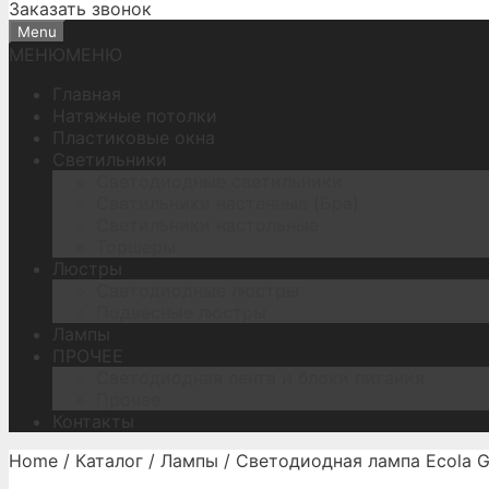
Заказать звонок
Menu
МЕНЮ
МЕНЮ
Главная
Натяжные потолки
Пластиковые окна
Светильники
Светодиодные светильники
Светильники настенные (Бра)
Светильники настольные
Торшеры
Люстры
Светодиодные люстры
Подвесные люстры
Лампы
ПРОЧЕЕ
Светодиодная лента и блоки питания
Прочее
Контакты
Home
/
Каталог
/
Лампы
/ Светодиодная лампа Ecola G