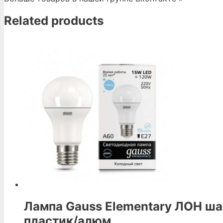
10.0W
quantity
Related products
Лампа Gauss Elementary ЛОН ша
пластик/алюм.