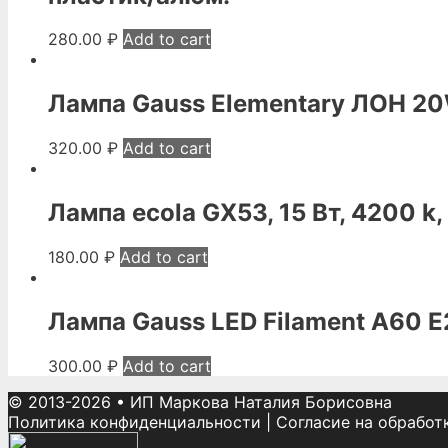
280.00
₽
Add to cart
Лампа Gauss Elementary ЛОН 20
320.00
₽
Add to cart
Лампа ecola GX53, 15 Вт, 4200 k
180.00
₽
Add to cart
Лампа Gauss LED Filament A60 
300.00
₽
Add to cart
© 2013-2026
•
ИП Маркова Наталия Борисовна
Политика конфиденциальности
|
Согласие на обработ