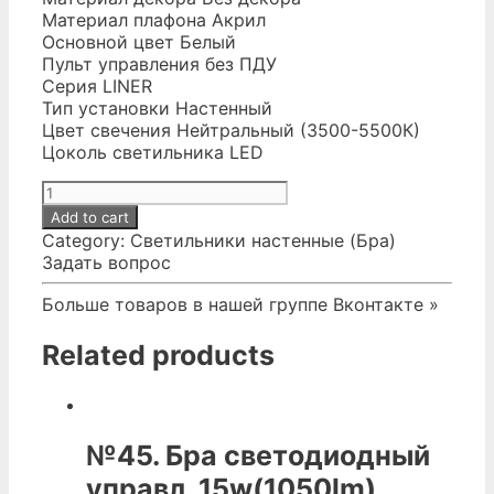
Материал плафона Акрил
Основной цвет Белый
Пульт управления без ПДУ
Серия LINER
Тип установки Настенный
Цвет свечения Нейтральный (3500-5500К)
Цоколь светильника LED
№50.
Светильник
Add to cart
настенный
Category:
Светильники настенные (Бра)
SPF-
Задать вопрос
4770
WHITE/
Больше товаров в нашей группе Вконтакте »
Белый
400мм
Related products
с
выключателем
MIRROR
22-
№45. Бра светодиодный
08
quantity
управл. 15w(1050lm)