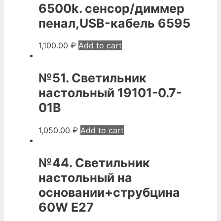
6500k. сенсор/диммер
пенал,USB-кабель 6595
1,100.00
₽
Add to cart
№51. Светильник
настольный 19101-0.7-
01B
1,050.00
₽
Add to cart
№44. Светильник
настольный на
основании+струбцина
60W E27