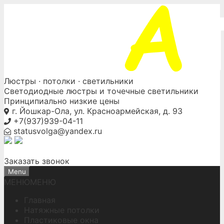
Skip
to
content
Люстры ·
потолки
· светильники
Светодиодные люстры и точечные светильники
Принципиально низкие цены
г. Йошкар-Ола, ул. Красноармейская, д. 93
+7(937)939-04-11
statusvolga@yandex.ru
Заказать звонок
Menu
МЕНЮ
МЕНЮ
Главная
Натяжные потолки
Пластиковые окна