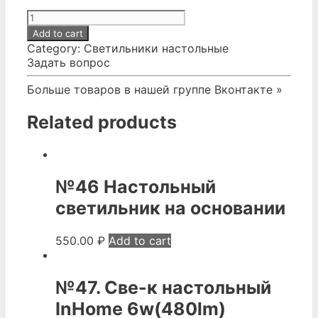
№48.
Светильник
Add to cart
настольный
Category:
Светильники настольные
01538-
Задать вопрос
0.7-
01
Больше товаров в нашей группе Вконтакте »
quantity
Related products
№46 Настольный
светильник на основании
550.00
₽
Add to cart
№47. Све-к настольный
InHome 6w(480lm)