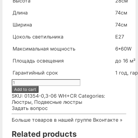
Высота
28см
Длина
74см
Ширина
74см
Цоколь светильника
Е27
Максимальная мощность
6*60W
Площадь освещения
до 16 м²
Гарантийный срок
1 год, г
№444.
Светильник
Add to cart
потолочный
SKU:
01354-0,3-06 WH+CR
Categories:
Е27
Люстры
,
Подвесные люстры
quantity
Задать вопрос
Больше товаров в нашей группе Вконтакте »
Related products