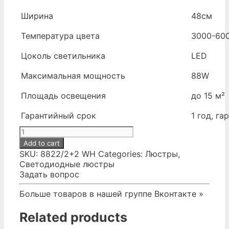
Ширина
48см
Температура цвета
3000-60
Цоколь светильника
LED
Максимальная мощность
88W
Площадь освещения
до 15 м²
Гарантийный срок
1 год, г
№441.
Светильник
Add to cart
потолочный
SKU:
8822/2+2 WH
Categories:
Люстры
,
88W
Светодиодные люстры
Белый
Задать вопрос
3000-
6000K
Больше товаров в нашей группе Вконтакте »
ПДУ
quantity
Related products