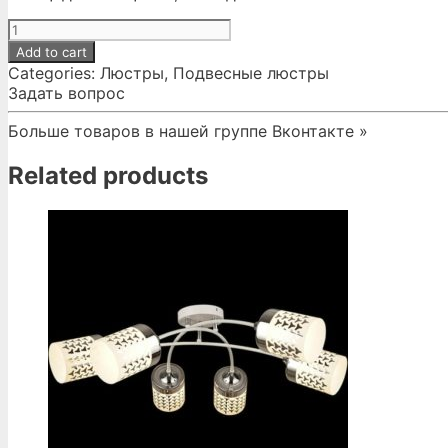
№405.
Светильник
Add to cart
потолочный
Categories:
Люстры
,
Подвесные люстры
04559-
Задать вопрос
0.9-
03
Больше товаров в нашей группе Вконтакте »
quantity
Related products