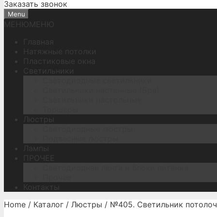
Заказать звонок
Menu
МЕНЮ
МЕНЮ
Главная
Натяжные потолки
Пластиковые окна
Светильники
Светодиодные светильники
Светильники настенные (Бра)
Светильники настольные
Торшеры
Люстры
Светодиодные люстры
Подвесные люстры
Лампы
ПРОЧЕЕ
Светодиодная лента и блоки питания
Прочее
Контакты
Home
/
Каталог
/
Люстры
/ №405. Светильник потолоч