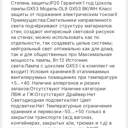
Степень защиты:IP20 Гарантия:1 год Цоколь
лампы:GX53 Модель:OL9 GX53 BK/WH Класс
защиты от поражения электрическим током:II
Преимущества:Светильники направленного
света подчёркивают структуру материалов
стен; создают интересный световой рисунок
на стенах; можно использовать как по
отдельности, так создавать целые системы;
нейтральный свет оптимально как для дома,
так и для общественных про Максимальная
мощность лампы, Вт:12 Источник
света:Лампа с цоколем GX53 ( в комплект не
входит) Условия хранения:В отапливаемых
вентилируемых помещениях при температуре
+5…+40. Наличие аллергенов и резких
запахов:Отсутствуют Наличие категории
ЛВЖ и ГЖ:Отсутствуют Драйвер:Нет
Светодиодная подсветка:Нет Цвет
подсветки:Нет Температурные ограничения
хранения и перевозки:-50….+50 только в
закрытом транспорте (ж/д вагонах,
контейнерах, закрытых а/м, трюмах и т.д) в