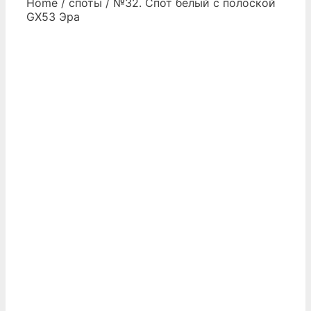
Home
/
споты
/ №32. Спот белый с полоской
GX53 Эра