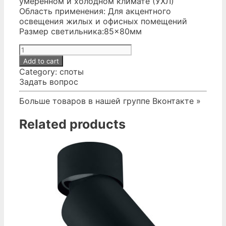
умеренном и холодном климате (УХЛ)
Область применения: Для акцентного
освещения жилых и офисных помещений
Размер светильника:85×80мм
№32.
Спот
Add to cart
белый
Category:
споты
с
Задать вопрос
полоской
GX53
Больше товаров в нашей группе Вконтакте »
Эра
quantity
Related products