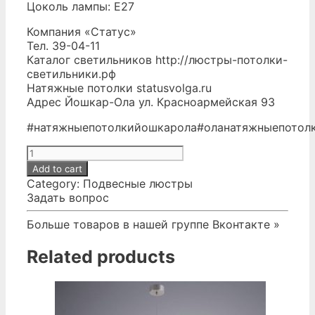
Цоколь лампы: Е27
Компания «Статус»
Тел. 39-04-11
Каталог светильников
http://люстры-потолки-
светильники.рф
Натяжные потолки
statusvolga.ru
Адрес Йошкар-Ола ул. Красноармейская 93
#натяжныепотолкийошкарола
#оланатяжныепотол
№311
Люстра
Add to cart
quantity
Category:
Подвесные люстры
Задать вопрос
Больше товаров в нашей группе Вконтакте »
Related products