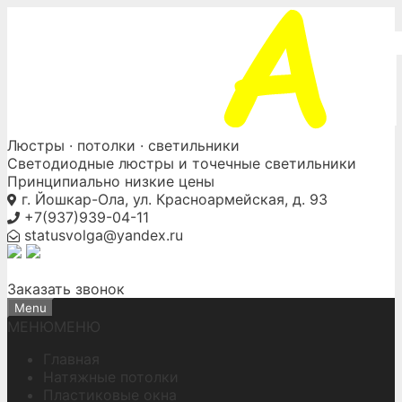
Skip
to
content
Люстры ·
потолки
· светильники
Светодиодные люстры и точечные светильники
Принципиально низкие цены
г. Йошкар-Ола, ул. Красноармейская, д. 93
+7(937)939-04-11
statusvolga@yandex.ru
Заказать звонок
Menu
МЕНЮ
МЕНЮ
Главная
Натяжные потолки
Пластиковые окна