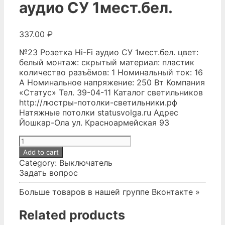
аудио СУ 1мест.бел.
337.00
₽
№23 Розетка Hi-Fi аудио СУ 1мест.бел. цвет:
белый монтаж: скрытый материал: пластик
количество разъёмов: 1 Номинальный ток: 16
А Номинальное напряжение: 250 Вт Компания
«Статус» Тел. 39-04-11 Каталог светильников
http://люстры-потолки-светильники.рф
Натяжные потолки
statusvolga.ru
Адрес
Йошкар-Ола ул. Красноармейская 93
№23
Розетка
Add to cart
Hi-
Category:
Выключатель
Fi
Задать вопрос
аудио
СУ
Больше товаров в нашей группе Вконтакте »
1мест.бел.
quantity
Related products