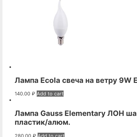
Лампа Ecola свеча на ветру 9W 
140.00
₽
Add to cart
Лампа Gauss Elementary ЛОН ша
пластик/алюм.
280.00
₽
Add to cart