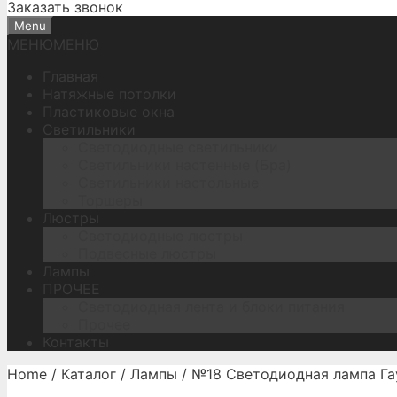
Заказать звонок
Menu
МЕНЮ
МЕНЮ
Главная
Натяжные потолки
Пластиковые окна
Светильники
Светодиодные светильники
Светильники настенные (Бра)
Светильники настольные
Торшеры
Люстры
Светодиодные люстры
Подвесные люстры
Лампы
ПРОЧЕЕ
Светодиодная лента и блоки питания
Прочее
Контакты
Home
/
Каталог
/
Лампы
/ №18 Светодиодная лампа Га