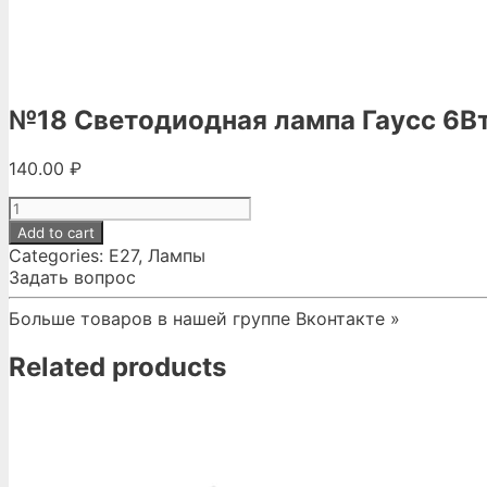
№18 Светодиодная лампа Гаусс 6В
140.00
₽
№18
Светодиодная
Add to cart
лампа
Categories:
Е27
,
Лампы
Гаусс
Задать вопрос
6Вт
6500К
Больше товаров в нашей группе Вконтакте »
Е27
quantity
Related products