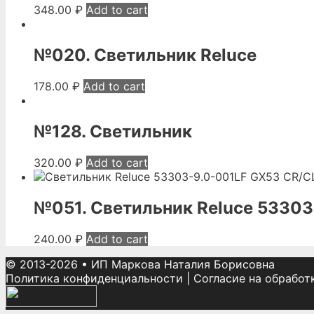
348.00
₽
Add to cart
№020. Светильник Reluce
178.00
₽
Add to cart
№128. Светильник
320.00
₽
Add to cart
№051. Светильник Reluce 53303
240.00
₽
Add to cart
© 2013-2026
•
ИП Маркова Наталия Борисовна
Политика конфиденциальности
|
Согласие на обработ