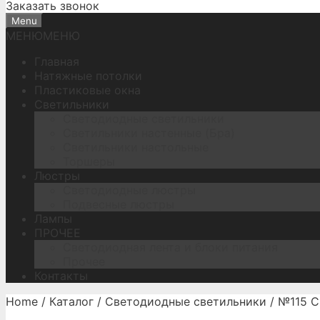
Заказать звонок
Menu
МЕНЮ
МЕНЮ
Главная
Натяжные потолки
Пластиковые окна
Светильники
Светодиодные светильники
Светильники настенные (Бра)
Светильники настольные
Торшеры
Люстры
Светодиодные люстры
Подвесные люстры
Лампы
ПРОЧЕЕ
Светодиодная лента и блоки питания
Прочее
Контакты
Home
/
Каталог
/
Светодиодные светильники
/ №115 С