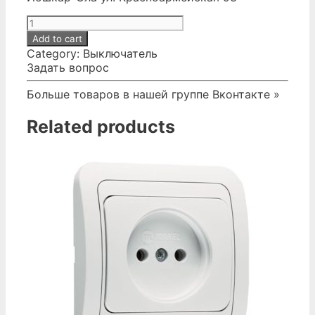
№11
Розетка
Add to cart
ОУ
Category:
Выключатель
2
Задать вопрос
мест.бел.
(земля)
Больше товаров в нашей группе Вконтакте »
quantity
Related products