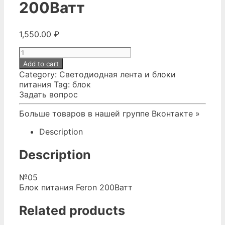
200Ватт
1,550.00
₽
№05
Блок
Add to cart
питания
Category:
Светодиодная лента и блоки
Feron
питания
Tag:
блок
200Ватт
Задать вопрос
quantity
Больше товаров в нашей группе Вконтакте »
Description
Description
№05
Блок питания Feron 200Ватт
Related products