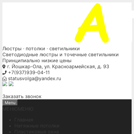
Skip
to
content
Люстры ·
потолки
· светильники
Светодиодные люстры и точечные светильники
Принципиально низкие цены
г. Йошкар-Ола, ул. Красноармейская, д. 93
+7(937)939-04-11
statusvolga@yandex.ru
Заказать звонок
Menu
МЕНЮ
МЕНЮ
Главная
Натяжные потолки
Пластиковые окна