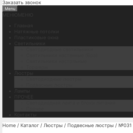
Заказать звонок
Menu
МЕНЮ
МЕНЮ
Главная
Натяжные потолки
Пластиковые окна
Светильники
Светодиодные светильники
Светильники настенные (Бра)
Светильники настольные
Торшеры
Люстры
Светодиодные люстры
Подвесные люстры
Лампы
ПРОЧЕЕ
Светодиодная лента и блоки питания
Прочее
Контакты
Home
/
Каталог
/
Люстры
/
Подвесные люстры
/ №031 